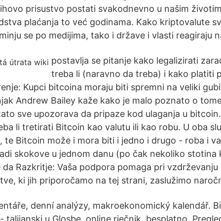
ihovo prisustvo postati svakodnevno u našim životim
edstva plaćanja to već godinama. Kako kriptovalute s
minju se po medijima, tako i države i vlasti reagiraju n
postavlja se pitanje kako legalizirati za
treba li (naravno da treba) i kako platiti 
nje: Kupci bitcoina moraju biti spremni na veliki gub
čnjak Andrew Bailey kaže kako je malo poznato o tome
 zato sve upozorava da pripaze kod ulaganja u bitcoin
ba li tretirati Bitcoin kao valutu ili kao robu. U oba s
, te Bitcoin može i mora biti i jedno i drugo - roba i v
 radi skokove u jednom danu (po čak nekoliko stotina 
če da Razkritje: Vaša podpora pomaga pri vzdrževanju
tve, ki jih priporočamo na tej strani, zaslužimo naroč
ntáře, denní analýzy, makroekonomický kalendář. Bi
- talijanski u Glosbe, online rječnik, besplatno. Pregle