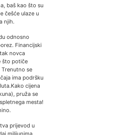
a, baš kao što su
ve češće ulaze u
a njih.
radu odnosno
porez. Financijski
itak novca
 što potiče
. Trenutno se
lučaja ima podršku
aluta.Kako cijena
kuna), pruža se
 spletnega mesta!
nino.
tva prijevod u
daj milijunima