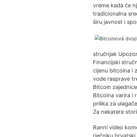
vreme kada će nj
tradicionalna sr
širu javnost i spo
stručnjak Upozore
Financijski stru
cijenu bitcoina i
vode rasprave tre
Bitcoin zajednice
Bitcoina varira i
prilika za ulaga
Za nekatere stori
Ranní video kome
rječniku hrvatski 