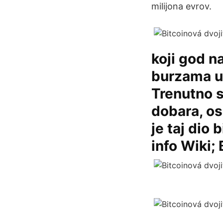
milijona evrov.
koji god na
burzama u 
Trenutno 
dobara, os
je taj dio 
info Wiki;