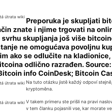
Preporuka je skupljati bi
čin znate i njime trgovati na onli
svrhu skupljanja još više bitcoin
stanje ne omogućava povoljnu ku
im ako se odlučite na kladionice,
bitcoina odlično razrađen. Source:
 Bitcoin info CoinDesk; Bitcoin Ca
Na tuto otázku jistě každý odpoví stejně,
kryptoměna.
V takem primeru ste prišli na pravi nasl
v tem članku pojasnili vse, kar morate v