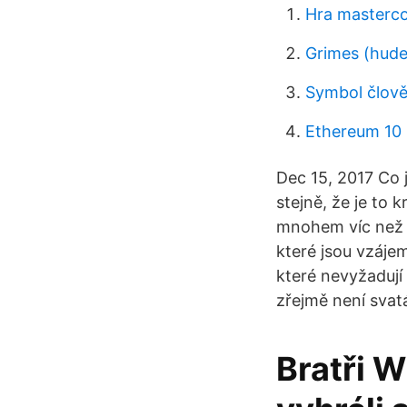
Hra masterco
Grimes (hude
Symbol člově
Ethereum 10
Dec 15, 2017 Co 
stejně, že je to 
mnohem víc než j
které jsou vzáje
které nevyžadují
zřejmě není svat
Bratři W