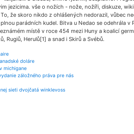
 svim jezicima. vše o nožích - nože, nožíři, diskuze, wi
 To, že skoro nikdo z ohlášených nedorazil, vůbec neo
plnou parádních kudel. Bitva u Nedao se odehrála v P
eznámém místě v roce 454 mezi Huny a koalicí ger
, Rugiů, Herulů[1] a snad i Skirů a Svébů.
naire
kanadské doláre
 v michigane
 vydanie záložného práva pre nás
lnej sieti dvojčatá winklevoss