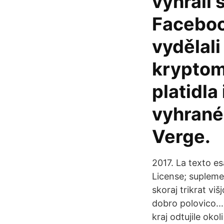
vyhráli 
Facebo
vydělali
kryptomě
platidla
vyhrané
Verge.
2017. La texto e
License; suplemen
skoraj trikrat vi
dobro polovico.… 
kraj odtujile oko