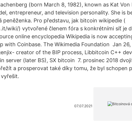
achenberg (born March 8, 1982), known as Kat Von 
del, entrepreneur, and television personality. She is b
á peněženka. Pro představu, jak bitcoin wikipedie (
.it/wiki/) vytvořené členem fóra s konkrétními síť je dv
urce online encyclopedia Wikipedia is now acceptin
p with Coinbase. The Wikimedia Foundation Jan 26,
enjix- creator of the BIP process, Libbitcoin C++ dev
n server (later BS), SX bitcoin 7. prosinec 2018 dvoji
přežít a prosperovat také díky tomu, že byl schopen 
 vyřešit.
07.07.2021