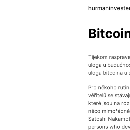
hurmaninvester
Bitcoi
Tijekom rasprave,
uloga u budućnos
uloga bitcoina u 
Pro někoho rutin
věřitelů se stáva
které jsou na ro
něco mimořádnéh
Satoshi Nakamot
persons who deve