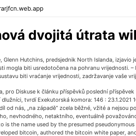
arjfcn.web.app
nová dvojitá útrata wi
 Glenn Hutchins, predsjednik North Islanda, izjavio j
ti mogla biti usredotočena na pohranu vrijednosti. –
sustavu biti vraćanje vrijednosti, zadržavanje vaše vri
a, pro Diskuse k článku příspěvků poslední příspěve
jí dlužníci, tvrdí Exekutorská komora: 146 : 23.1.2021 
zdíl od nás, „na západě“ zcela běžné, vžité a nejsou 
o, nevhodného, netaktního, eventuálně považováno
o is the name used by the presumed pseudonymous 
loped bitcoin, authored the bitcoin white paper, an