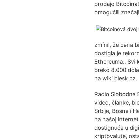
prodajo Bitcoina!
omogućili značajk
zmínil, že cena b
dostigla je rekor
Ethereuma.. Svi k
preko 8.000 dola
na wiki.blesk.cz.
Radio Slobodna E
video, članke, bl
Srbije, Bosne i 
na našoj internet
dostignuća u digi
kriptovalute, ost