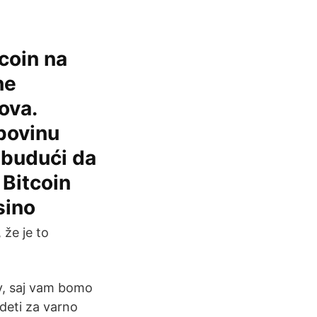
tcoin na
ne
ova.
povinu
 budući da
 Bitcoin
sino
 že je to
ov, saj vam bomo
edeti za varno