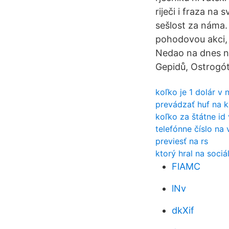
riječi i fraza na
sešlost za náma.
pohodovou akci, 
Nedao na dnes n
Gepidů, Ostrogótů
koľko je 1 dolár v 
prevádzať huf na 
koľko za štátne id
telefónne číslo na
previesť na rs
ktorý hral na sociá
FlAMC
lNv
dkXif