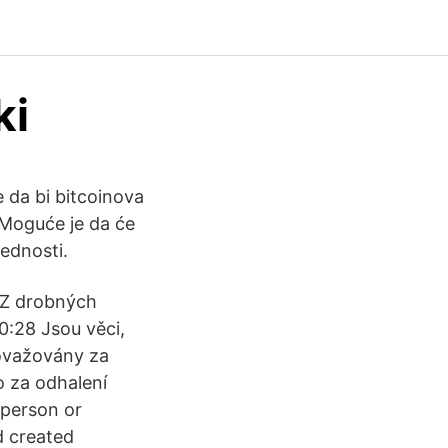
ki
e da bi bitcoinova
 Moguće je da će
jednosti.
k Z drobných
10:28 Jsou věci,
považovány za
 za odhalení
person or
d created