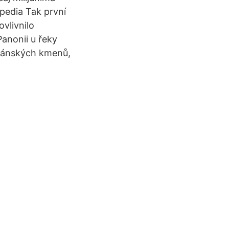
kipedia Tak první
vlivnilo
anonii u řeky
mánských kmenů,