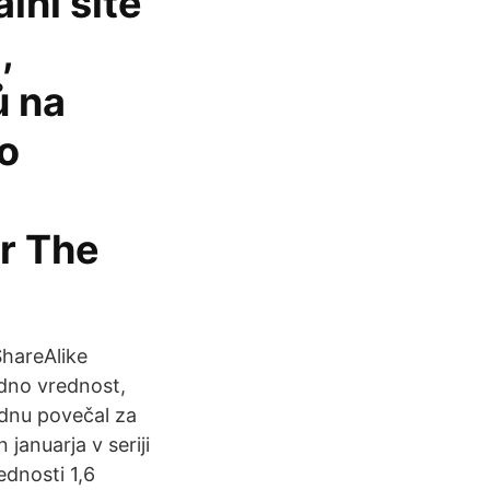
lní sítě
,
ů na
ho
r The
ShareAlike
rdno vrednost,
tednu povečal za
januarja v seriji
ednosti 1,6