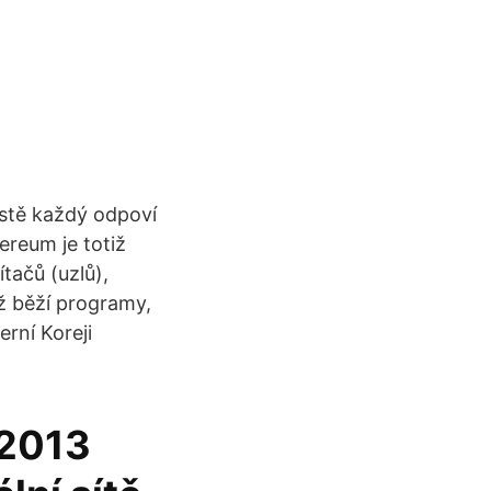
istě každý odpoví
ereum je totiž
tačů (uzlů),
íž běží programy,
rní Koreji
 2013