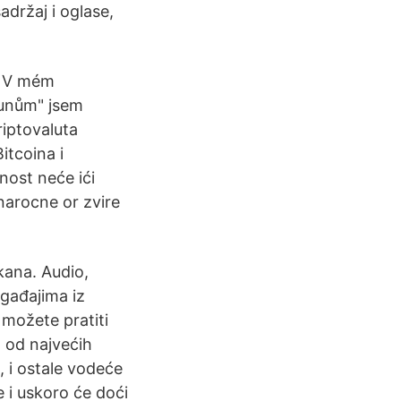
adržaj i oglase,
7. V mém
ounům" jsem
riptovaluta
itcoina i
nost neće ići
narocne or zvire
kana. Audio,
ogađajima iz
 možete pratiti
o od najvećih
, i ostale vodeće
e i uskoro će doći