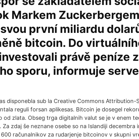
spor se zakladatelem sociá
ok Markem Zuckerbergem
 svou první miliardu dolar
ně bitcoin. Do virtuální
 investovali právě peníze z
ho sporu, informuje serve
sas disponebla sub la Creative Commons Attribution-
tala reguli forsan aplikesas. Bitcoin je dosegel reko
šjo od zlata. Obseg trga digitalnih valut se je v enem 
Za zdaj še neznane osebe so na Islandiji decembra in 
li 600 računalnikov za rudarjenje bitcoinov v skupni vr