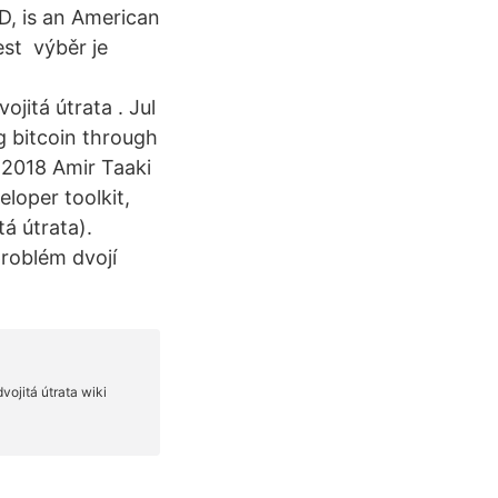
D, is an American
est výběr je
ojitá útrata . Jul
g bitcoin through
 2018 Amir Taaki
eloper toolkit,
tá útrata).
problém dvojí