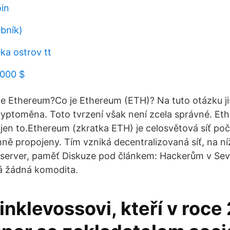
in
bník)
ka ostrov tt
 000 $
je Ethereum?Co je Ethereum (ETH)? Na tuto otázku j
kryptoměna. Toto tvrzení však není zcela správné. Eth
en to.Ethereum (zkratka ETH) je celosvětová síť počí
mně propojeny. Tím vzniká decentralizovaná síť, na n
 server, paměť Diskuze pod článkem: Hackerům v Seve
á žádná komodita.
inklevossovi, kteří v roce