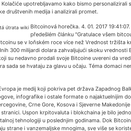
 Kolačiće upotrebljavamo kako bismo personalizirali s
e društvenih medija i analizirali promet.
Bitcoinová horečka. 4. 01. 2017 19:41:0
předešlém článku "Gratulace všem bitc
itcoinu se v loňském roce více než Vrednost tržišta k
dnih 300 milijardi dolara zahvaljujući skoku vrednosti B
oji su nedavno prodali svoje Bitcoine uvereni da vred
ra sada se hvataju za glavu u očaju. Téma domaci ne
vropa je medij koji pokriva pet država Zapadnog Bal
ogove, infografike i ostale formate o najaktuelnijim d
Hercegovine, Crne Gore, Kosova i Sjeverne Makedonije
 stranici. Uspon krpitovaluta i blokchaina je bilo jedn
talnoj tehnologiji u poslednjim godinama. Dok Bitcoin
aju strane i vanzemaljske mnogima, sve više se korist