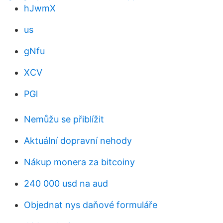
hJwmX
us
gNfu
XCV
PGl
Nemůžu se přiblížit
Aktuální dopravní nehody
Nákup monera za bitcoiny
240 000 usd na aud
Objednat nys daňové formuláře