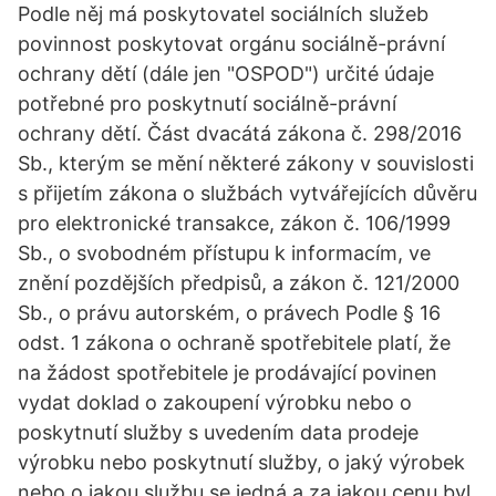
Podle něj má poskytovatel sociálních služeb
povinnost poskytovat orgánu sociálně-právní
ochrany dětí (dále jen "OSPOD") určité údaje
potřebné pro poskytnutí sociálně-právní
ochrany dětí. Část dvacátá zákona č. 298/2016
Sb., kterým se mění některé zákony v souvislosti
s přijetím zákona o službách vytvářejících důvěru
pro elektronické transakce, zákon č. 106/1999
Sb., o svobodném přístupu k informacím, ve
znění pozdějších předpisů, a zákon č. 121/2000
Sb., o právu autorském, o právech Podle § 16
odst. 1 zákona o ochraně spotřebitele platí, že
na žádost spotřebitele je prodávající povinen
vydat doklad o zakoupení výrobku nebo o
poskytnutí služby s uvedením data prodeje
výrobku nebo poskytnutí služby, o jaký výrobek
nebo o jakou službu se jedná a za jakou cenu byl