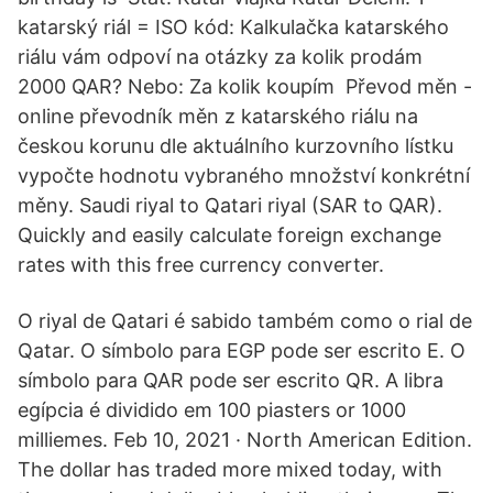
katarský riál = ISO kód: Kalkulačka katarského
riálu vám odpoví na otázky za kolik prodám
2000 QAR? Nebo: Za kolik koupím Převod měn -
online převodník měn z katarského riálu na
českou korunu dle aktuálního kurzovního lístku
vypočte hodnotu vybraného množství konkrétní
měny. Saudi riyal to Qatari riyal (SAR to QAR).
Quickly and easily calculate foreign exchange
rates with this free currency converter.
O riyal de Qatari é sabido também como o rial de
Qatar. O símbolo para EGP pode ser escrito E. O
símbolo para QAR pode ser escrito QR. A libra
egípcia é dividido em 100 piasters or 1000
milliemes. Feb 10, 2021 · North American Edition.
The dollar has traded more mixed today, with