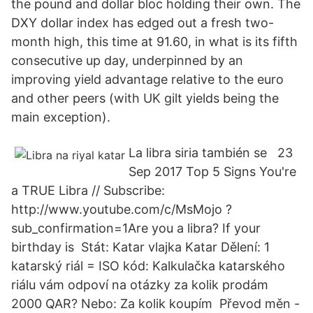
the pound and dollar bloc holding their own. The
DXY dollar index has edged out a fresh two-
month high, this time at 91.60, in what is its fifth
consecutive up day, underpinned by an
improving yield advantage relative to the euro
and other peers (with UK gilt yields being the
main exception).
La libra siria también se 23
Sep 2017 Top 5 Signs You're
a TRUE Libra // Subscribe:
http://www.youtube.com/c/MsMojo ?
sub_confirmation=1Are you a libra? If your
birthday is Stát: Katar vlajka Katar Dělení: 1
katarský riál = ISO kód: Kalkulačka katarského
riálu vám odpoví na otázky za kolik prodám
2000 QAR? Nebo: Za kolik koupím Převod měn -