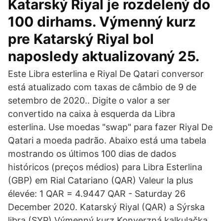
Katarský Riyal je rozdelený do
100 dirhams. Výmenný kurz
pre Katarský Riyal bol
naposledy aktualizovaný 25.
Este Libra esterlina e Riyal De Qatari conversor
está atualizado com taxas de câmbio de 9 de
setembro de 2020.. Digite o valor a ser
convertido na caixa à esquerda da Libra
esterlina. Use moedas "swap" para fazer Riyal De
Qatari a moeda padrão. Abaixo está uma tabela
mostrando os últimos 100 dias de dados
históricos (preços médios) para Libra Esterlina
(GBP) em Rial Catariano (QAR) Valeur la plus
élevée: 1 QAR = 4.9447 QAR - Saturday 26
December 2020. Katarský Riyal (QAR) a Sýrska
libra (SYP) Výmenný kurz Konverzná kalkulačka