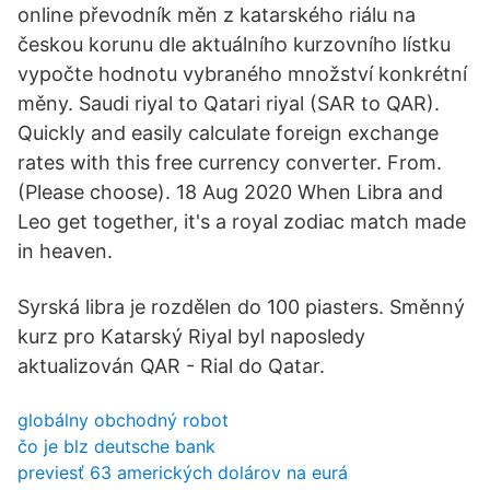
online převodník měn z katarského riálu na
českou korunu dle aktuálního kurzovního lístku
vypočte hodnotu vybraného množství konkrétní
měny. Saudi riyal to Qatari riyal (SAR to QAR).
Quickly and easily calculate foreign exchange
rates with this free currency converter. From.
(Please choose). 18 Aug 2020 When Libra and
Leo get together, it's a royal zodiac match made
in heaven.
Syrská libra je rozdělen do 100 piasters. Směnný
kurz pro Katarský Riyal byl naposledy
aktualizován QAR - Rial do Qatar.
globálny obchodný robot
čo je blz deutsche bank
previesť 63 amerických dolárov na eurá