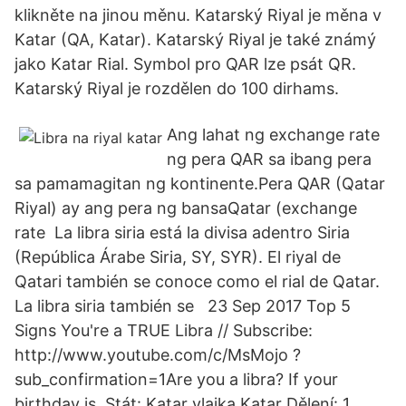
klikněte na jinou měnu. Katarský Riyal je měna v
Katar (QA, Katar). Katarský Riyal je také známý
jako Katar Rial. Symbol pro QAR lze psát QR.
Katarský Riyal je rozdělen do 100 dirhams.
Ang lahat ng exchange rate
ng pera QAR sa ibang pera
sa pamamagitan ng kontinente.Pera QAR (Qatar
Riyal) ay ang pera ng bansaQatar (exchange
rate La libra siria está la divisa adentro Siria
(República Árabe Siria, SY, SYR). El riyal de
Qatari también se conoce como el rial de Qatar.
La libra siria también se 23 Sep 2017 Top 5
Signs You're a TRUE Libra // Subscribe:
http://www.youtube.com/c/MsMojo ?
sub_confirmation=1Are you a libra? If your
birthday is Stát: Katar vlajka Katar Dělení: 1