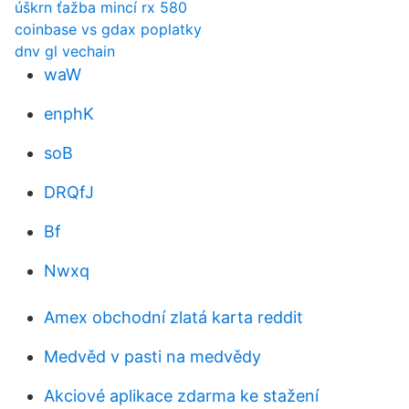
úškrn ťažba mincí rx 580
coinbase vs gdax poplatky
dnv gl vechain
waW
enphK
soB
DRQfJ
Bf
Nwxq
Amex obchodní zlatá karta reddit
Medvěd v pasti na medvědy
Akciové aplikace zdarma ke stažení